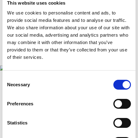
gewährleisten. Kontaktieren Sie uns für einen
This website uses cookies
erstklassigen Service und eine transparente Beratung.
We use cookies to personalise content and ads, to
provide social media features and to analyse our traffic.
Jetzt KVA anfordern
We also share information about your use of our site with
our social media, advertising and analytics partners who
may combine it with other information that you’ve
provided to them or that they’ve collected from your use
of their services.
Consent
Reparatur von Unfallschäden
Necessary
Selection
nach Herstellervogabe
Reparatur nach Herstellervorgabe – Ihr professioneller
Preferences
Service in unserer Karosseriebauerwerkstatt nach einem
Unfallschaden. Unsere erfahrenen Techniker führen alle
Statistics
Arbeiten gemäß den Vorgaben des Fahrzeugherstellers
durch. Verlassen Sie sich auf Originalteile und höchste