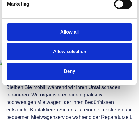
Präzision, um Ihr Fahrzeug wieder in den optimalen
Marketing
Zustand zu versetzen. Kontaktieren Sie uns für eine
erstklassige Reparatur nach Herstellervorgabe.
Allow all
Allow selection
Deny
Bequemer Mietwagenservice
Bleiben Sie mobil, während wir Ihren Unfallschaden
reparieren. Wir organisieren einen qualitativ
hochwertigen Mietwagen, der Ihren Bedürfnissen
entspricht. Kontaktieren Sie uns für einen stressfreien und
bequemen
Mietwagenservice während der Reparaturzei
t.